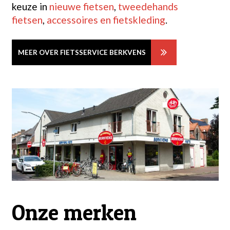
keuze in
nieuwe fietsen
,
tweedehands
fietsen
,
accessoires en fietskleding
.
MEER OVER FIETSSERVICE BERKVENS
Onze merken